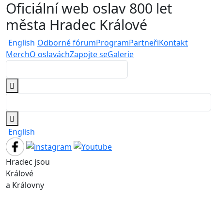
Oficiální web oslav 800 let
města Hradec Králové
English
Odborné fórum
Program
Partneři
Kontakt
Merch
O oslavách
Zapojte se
Galerie
English
Hradec jsou
Králové
a Královny