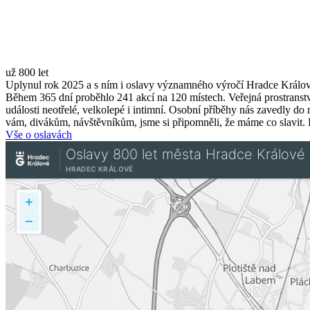
už 800 let
Uplynul rok 2025 a s ním i oslavy významného výročí Hradce Králov
Během 365 dní proběhlo 241 akcí na 120 místech. Veřejná prostranství,
události neotřelé, velkolepé i intimní. Osobní příběhy nás zavedly do m
vám, divákům, návštěvníkům, jsme si připomněli, že máme co slavit. 
Vše o oslavách