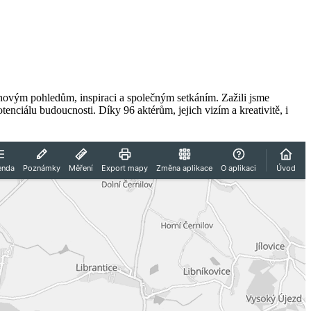
ly novým pohledům, inspiraci a společným setkáním. Zažili jsme
otenciálu budoucnosti. Díky 96 aktérům, jejich vizím a kreativitě, i