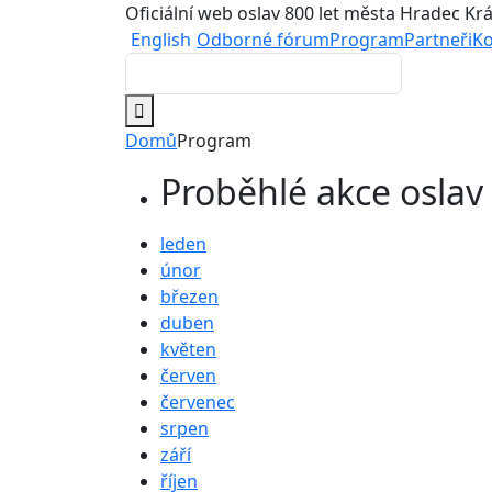
Oficiální web oslav 800 let města Hradec Kr
English
Odborné fórum
Program
Partneři
Ko
Domů
Program
Proběhlé akce oslav
leden
únor
březen
duben
květen
červen
červenec
srpen
září
říjen