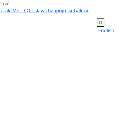
álové
ntakt
Merch
O oslavách
Zapojte se
Galerie
English