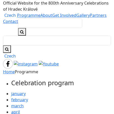
Official Website for the 800th Anniversary Celebrations
of Hradec Králové
Czech
Programme
About
Get Involved
Gallery
Partners
Contact
Czech
Home
Programme
Celebration program
january
february
march
april