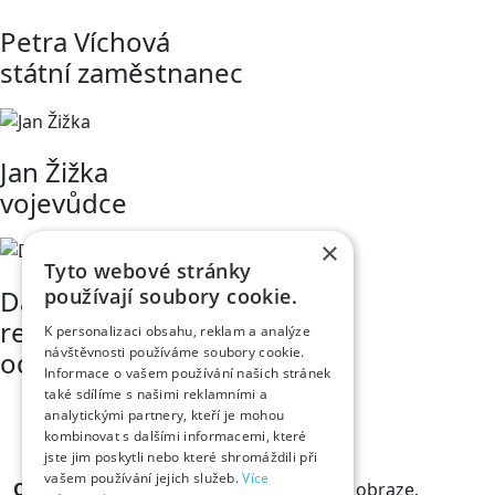
Petra Víchová
státní zaměstnanec
Jan Žižka
vojevůdce
×
Tyto webové stránky
používají soubory cookie.
David Klazar
referent obchodního
K personalizaci obsahu, reklam a analýze
návštěvnosti používáme soubory cookie.
oddělení v divadle
Informace o vašem používání našich stránek
také sdílíme s našimi reklamními a
analytickými partnery, kteří je mohou
kombinovat s dalšími informacemi, které
jste jim poskytli nebo které shromáždili při
vašem používání jejich služeb.
Více
Odběr novinek
Králové a Královny jsou v obraze.