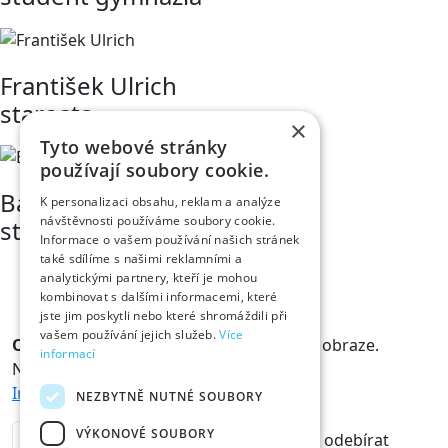
František Ulrich
starosta
×
Tyto webové stránky
používají soubory cookie.
Bára Chaloupková
K personalizaci obsahu, reklam a analýze
návštěvnosti používáme soubory cookie.
studentka
Informace o vašem používání našich stránek
také sdílíme s našimi reklamními a
analytickými partnery, kteří je mohou
kombinovat s dalšími informacemi, které
jste jim poskytli nebo které shromáždili při
vašem používání jejich služeb.
Více
Odběr novinek
Králové a Královny jsou v obraze.
informací
Novinky vám rádi doručíme na mail.
Informace o zpracování osobních údajů
NEZBYTNĚ NUTNÉ SOUBORY
VÝKONOVÉ SOUBORY
odebírat