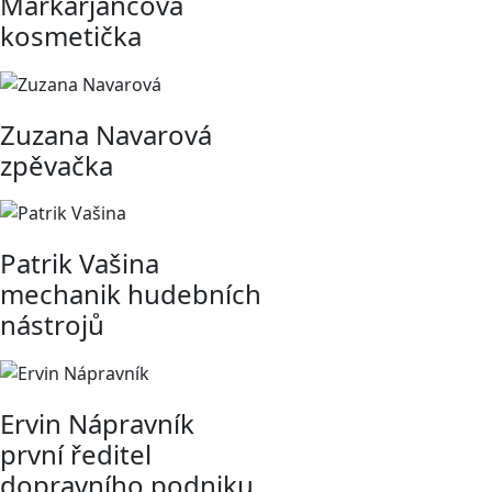
Markarjancová
kosmetička
Zuzana Navarová
zpěvačka
Patrik Vašina
mechanik hudebních
nástrojů
Ervin Nápravník
první ředitel
dopravního podniku