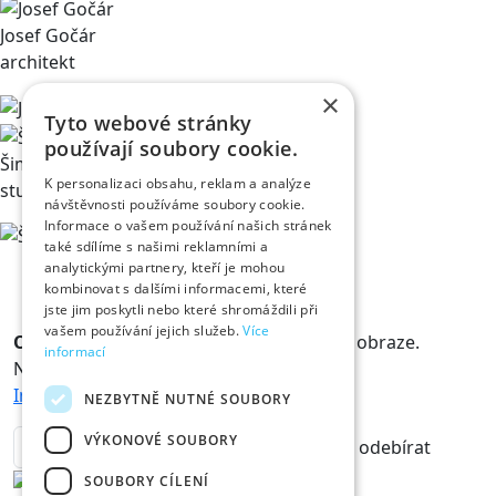
Josef Gočár
architekt
×
Tyto webové stránky
používají soubory cookie.
Šimon Chvátil
K personalizaci obsahu, reklam a analýze
student medicíny
návštěvnosti používáme soubory cookie.
Informace o vašem používání našich stránek
také sdílíme s našimi reklamními a
analytickými partnery, kteří je mohou
kombinovat s dalšími informacemi, které
jste jim poskytli nebo které shromáždili při
vašem používání jejich služeb.
Více
Odběr novinek
Králové a Královny jsou v obraze.
informací
Novinky vám rádi doručíme na mail.
Informace o zpracování osobních údajů
NEZBYTNĚ NUTNÉ SOUBORY
VÝKONOVÉ SOUBORY
odebírat
SOUBORY CÍLENÍ