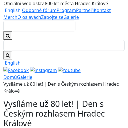
Oficiální web oslav 800 let města Hradec Králové
English
Odborné fórum
Program
Partneři
Kontakt
Merch
O oslavách
Zapojte se
Galerie
English
Domů
Galerie
Vysíláme už 80 let! | Den s Českým rozhlasem Hradec
Králové
Vysíláme už 80 let! | Den s
Českým rozhlasem Hradec
Králové