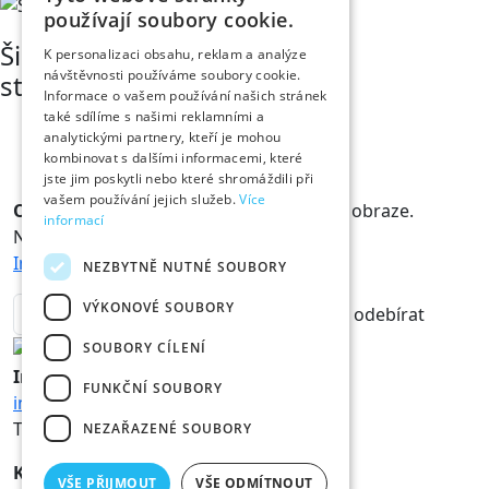
používají soubory cookie.
Šimon Chvátil
K personalizaci obsahu, reklam a analýze
návštěvnosti používáme soubory cookie.
student medicíny
Informace o vašem používání našich stránek
také sdílíme s našimi reklamními a
analytickými partnery, kteří je mohou
kombinovat s dalšími informacemi, které
jste jim poskytli nebo které shromáždili při
vašem používání jejich služeb.
Více
Odběr novinek
Králové a Královny jsou v obraze.
informací
Novinky vám rádi doručíme na mail.
Informace o zpracování osobních údajů
NEZBYTNĚ NUTNÉ SOUBORY
VÝKONOVÉ SOUBORY
odebírat
SOUBORY CÍLENÍ
Informace
FUNKČNÍ SOUBORY
info@hk800.cz
T:
+420 734 561 247
NEZAŘAZENÉ SOUBORY
Kancelář oslav
VŠE PŘIJMOUT
VŠE ODMÍTNOUT