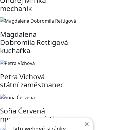
Ondřej Mrnka
mechanik
Magdalena
Dobromila Rettigová
kuchařka
Petra Víchová
státní zaměstnanec
Soňa Červená
mezzosopranistka
×
Tyto webové stránky