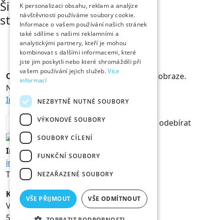
Šimon Chvátil
K personalizaci obsahu, reklam a analýze
návštěvnosti používáme soubory cookie.
student medicíny
Informace o vašem používání našich stránek
také sdílíme s našimi reklamními a
analytickými partnery, kteří je mohou
kombinovat s dalšími informacemi, které
jste jim poskytli nebo které shromáždili při
vašem používání jejich služeb.
Více
Odběr novinek
Králové a Královny jsou v obraze.
informací
Novinky vám rádi doručíme na mail.
Informace o zpracování osobních údajů
NEZBYTNĚ NUTNÉ SOUBORY
VÝKONOVÉ SOUBORY
odebírat
SOUBORY CÍLENÍ
Informace
FUNKČNÍ SOUBORY
info@hk800.cz
T:
+420 734 561 247
NEZAŘAZENÉ SOUBORY
Kancelář oslav
VŠE PŘIJMOUT
VŠE ODMÍTNOUT
Velké náměstí 1/3
500 03 Hradec Králové
ZOBRAZIT PODROBNOSTI