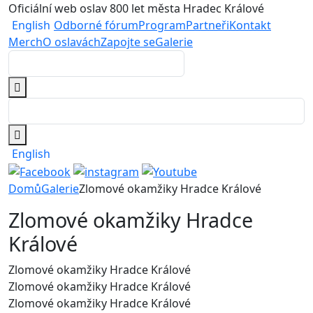
Oficiální web oslav 800 let města Hradec Králové
English
Odborné fórum
Program
Partneři
Kontakt
Merch
O oslavách
Zapojte se
Galerie
English
Domů
Galerie
Zlomové okamžiky Hradce Králové
Zlomové okamžiky Hradce
Králové
Zlomové okamžiky Hradce Králové
Zlomové okamžiky Hradce Králové
Zlomové okamžiky Hradce Králové