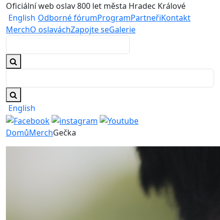
Oficiální web oslav 800 let města Hradec Králové
English
Odborné fórum
Program
Partneři
Kontakt
Merch
O oslavách
Zapojte se
Galerie
English
Domů
Merch
Gečka