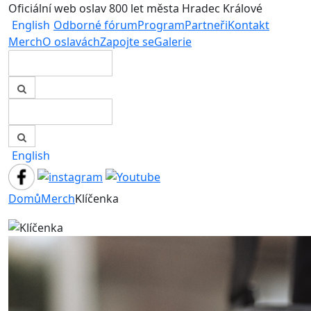
Oficiální web oslav 800 let města Hradec Králové
English
Odborné fórum
Program
Partneři
Kontakt
Merch
O oslavách
Zapojte se
Galerie
English
Domů
Merch
Klíčenka