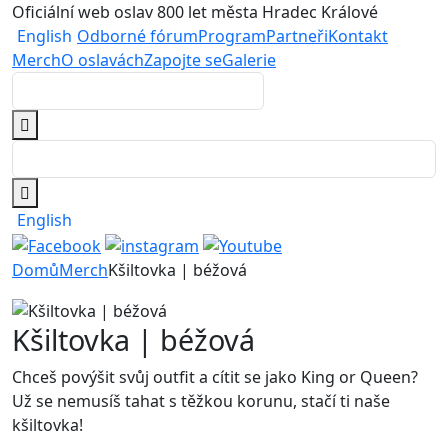
Oficiální web oslav 800 let města Hradec Králové
English
Odborné fórum
Program
Partneři
Kontakt
Merch
O oslavách
Zapojte se
Galerie
English
Domů
Merch
Kšiltovka | béžová
Kšiltovka | béžová
Chceš povýšit svůj outfit a cítit se jako King or Queen?
Už se nemusíš tahat s těžkou korunu, stačí ti naše
kšiltovka!