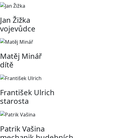
Jan Žižka
vojevůdce
Matěj Minář
dítě
František Ulrich
starosta
Patrik Vašina
mechanik hudebních