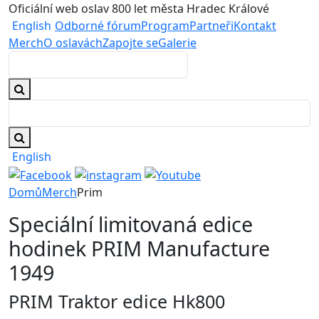
Oficiální web oslav 800 let města Hradec Králové
English
Odborné fórum
Program
Partneři
Kontakt
Merch
O oslavách
Zapojte se
Galerie
English
Domů
Merch
Prim
Speciální limitovaná edice
hodinek PRIM Manufacture
1949
PRIM Traktor edice Hk800