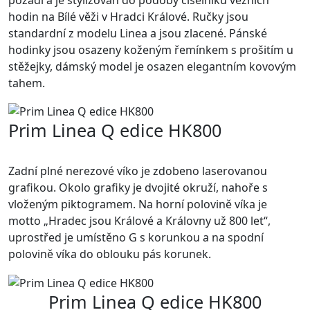
hodin na Bílé věži v Hradci Králové. Ručky jsou
standardní z modelu Linea a jsou zlacené. Pánské
hodinky jsou osazeny koženým řemínkem s prošitím u
stěžejky, dámský model je osazen elegantním kovovým
tahem.
Prim Linea Q edice HK800
Zadní plné nerezové víko je zdobeno laserovanou
grafikou. Okolo grafiky je dvojité okruží, nahoře s
vloženým piktogramem. Na horní polovině víka je
motto „Hradec jsou Králové a Královny už 800 let“,
uprostřed je umístěno G s korunkou a na spodní
polovině víka do oblouku pás korunek.
Prim Linea Q edice HK800