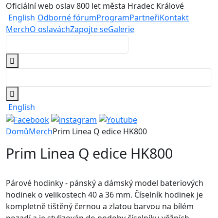
Oficiální web oslav 800 let města Hradec Králové
English
Odborné fórum
Program
Partneři
Kontakt
Merch
O oslavách
Zapojte se
Galerie
English
Domů
Merch
Prim Linea Q edice HK800
Prim Linea Q edice HK800
Párové hodinky - pánský a dámský model bateriových
hodinek o velikostech 40 a 36 mm. Číselník hodinek je
kompletně tištěný černou a zlatou barvou na bílém
pozadí a je stylizován do podoby číselníku věžních