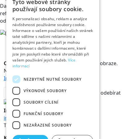
Tyto webové stránky
David Klazar
používají soubory cookie.
referent obchodního
K personalizaci obsahu, reklam a analýze
oddělení v divadle
návštěvnosti používáme soubory cookie.
Informace o vašem používání našich stránek
také sdílíme s našimi reklamními a
analytickými partnery, kteří je mohou
kombinovat s dalšími informacemi, které
jste jim poskytli nebo které shromáždili při
vašem používání jejich služeb.
Více
Odběr novinek
Králové a Královny jsou v obraze.
informací
Novinky vám rádi doručíme na mail.
Informace o zpracování osobních údajů
NEZBYTNĚ NUTNÉ SOUBORY
VÝKONOVÉ SOUBORY
odebírat
SOUBORY CÍLENÍ
Informace
FUNKČNÍ SOUBORY
info@hk800.cz
T:
+420 734 561 247
NEZAŘAZENÉ SOUBORY
Kancelář oslav