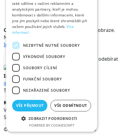
také sdílíme s našimi reklamními a
analytickými partnery, kteří je mohou
kombinovat s dalšími informacemi, které
jste jim poskytli nebo které shromáždili při
vašem používání jejich služeb.
Více
Odběr novinek
Králové a Královny jsou v obraze.
informací
Novinky vám rádi doručíme na mail.
Informace o zpracování osobních údajů
NEZBYTNĚ NUTNÉ SOUBORY
VÝKONOVÉ SOUBORY
odebírat
SOUBORY CÍLENÍ
Informace
FUNKČNÍ SOUBORY
info@hk800.cz
T:
+420 734 561 247
NEZAŘAZENÉ SOUBORY
Kancelář oslav
VŠE PŘIJMOUT
VŠE ODMÍTNOUT
Velké náměstí 1/3
500 03 Hradec Králové
ZOBRAZIT PODROBNOSTI
POWERED BY COOKIESCRIPT
© 2026 Statutární město Hradec Králové