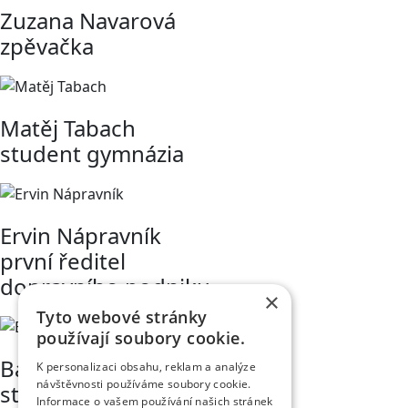
Zuzana Navarová
zpěvačka
Matěj Tabach
student gymnázia
Ervin Nápravník
první ředitel
dopravního podniku
×
Tyto webové stránky
používají soubory cookie.
Bára Chaloupková
K personalizaci obsahu, reklam a analýze
návštěvnosti používáme soubory cookie.
studentka
Informace o vašem používání našich stránek