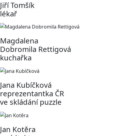
Jiří Tomšík
lékař
Magdalena
Dobromila Rettigová
kuchařka
Jana Kubíčková
reprezentantka ČR
ve skládání puzzle
Jan Kotěra