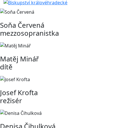
Soňa Červená
mezzosopranistka
Matěj Minář
dítě
Josef Krofta
režisér
Denisa Čihulková