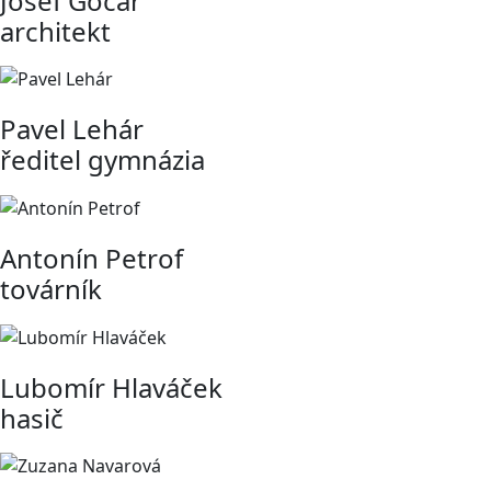
Josef Gočár
architekt
Pavel Lehár
ředitel gymnázia
Antonín Petrof
továrník
Lubomír Hlaváček
hasič