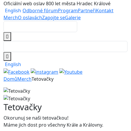
Oficiální web oslav 800 let města Hradec Králové
English
Odborné fórum
Program
Partneři
Kontakt
Merch
O oslavách
Zapojte se
Galerie
English
Domů
Merch
Tetovačky
Tetovačky
Okorunuj se naši tetovačkou!
Máme jich dost pro všechny Krále a Královny.