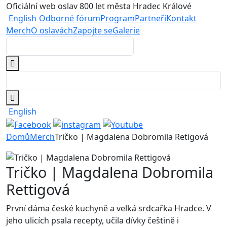
Oficiální web oslav 800 let města Hradec Králové
English
Odborné fórum
Program
Partneři
Kontakt
Merch
O oslavách
Zapojte se
Galerie
English
Domů
Merch
Tričko | Magdalena Dobromila Retigová
Tričko | Magdalena Dobromila
Rettigová
První dáma české kuchyně a velká srdcařka Hradce. V
jeho ulicích psala recepty, učila dívky češtině i