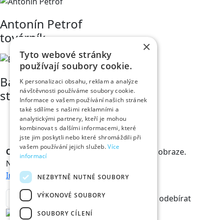
Antonín Petrof
továrník
×
Tyto webové stránky
používají soubory cookie.
Bára Chaloupková
K personalizaci obsahu, reklam a analýze
návštěvnosti používáme soubory cookie.
studentka
Informace o vašem používání našich stránek
také sdílíme s našimi reklamními a
analytickými partnery, kteří je mohou
kombinovat s dalšími informacemi, které
jste jim poskytli nebo které shromáždili při
vašem používání jejich služeb.
Více
Odběr novinek
Králové a Královny jsou v obraze.
informací
Novinky vám rádi doručíme na mail.
Informace o zpracování osobních údajů
NEZBYTNĚ NUTNÉ SOUBORY
VÝKONOVÉ SOUBORY
odebírat
SOUBORY CÍLENÍ