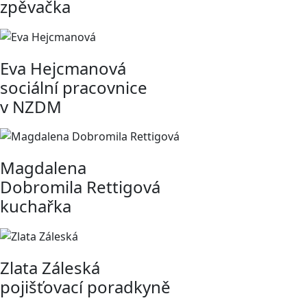
zpěvačka
Eva Hejcmanová
sociální pracovnice
v NZDM
Magdalena
Dobromila Rettigová
kuchařka
Zlata Záleská
pojišťovací poradkyně