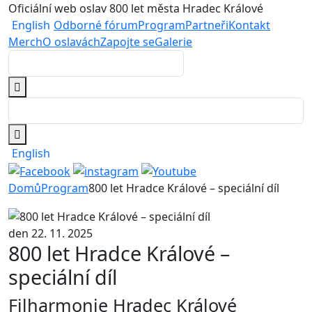
Oficiální web oslav 800 let města Hradec Králové
English
Odborné fórum
Program
Partneři
Kontakt
Merch
O oslavách
Zapojte se
Galerie
English
Domů
Program
800 let Hradce Králové – speciální díl
den 22. 11. 2025
800 let Hradce Králové –
speciální díl
Filharmonie Hradec Králové