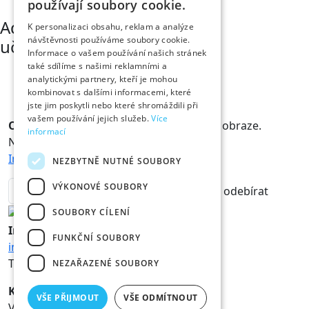
používají soubory cookie.
Adéla Černíková
K personalizaci obsahu, reklam a analýze
návštěvnosti používáme soubory cookie.
učitelka na ZUŠ
Informace o vašem používání našich stránek
také sdílíme s našimi reklamními a
analytickými partnery, kteří je mohou
kombinovat s dalšími informacemi, které
jste jim poskytli nebo které shromáždili při
vašem používání jejich služeb.
Více
Odběr novinek
Králové a Královny jsou v obraze.
informací
Novinky vám rádi doručíme na mail.
Informace o zpracování osobních údajů
NEZBYTNĚ NUTNÉ SOUBORY
VÝKONOVÉ SOUBORY
odebírat
SOUBORY CÍLENÍ
Informace
FUNKČNÍ SOUBORY
info@hk800.cz
T:
+420 734 561 247
NEZAŘAZENÉ SOUBORY
Kancelář oslav
VŠE PŘIJMOUT
VŠE ODMÍTNOUT
Velké náměstí 1/3