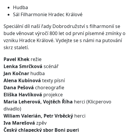
Hudba
Sál Filharmonie Hradec Králové
Speciální díl naší řady Dobrodružství s filharmonií se
bude věnovat výročí 800 let od první písemné zmínky o
vzniku Hradce Králové. Vydejte se s námi na putování
skrz staletí.
Pavel Khek
režie
Lenka Smrčková
scénář
Jan Kočnar
hudba
Alena Kubínová
texty písní
Dana Pešová
choreografie
Eliška Havlíková
projekce
Maria Leherová, Vojtěch Říha
herci (Klicperovo
divadlo)
Wiliam Valerián, Petr Vrběcký
herci
Iva Marešová
zpěv
Český chlapecký sbor Boni pueri