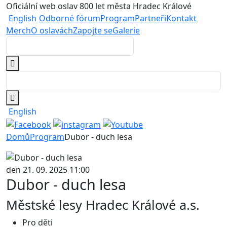
Oficiální web oslav 800 let města Hradec Králové
English
Odborné fórum
Program
Partneři
Kontakt
Merch
O oslavách
Zapojte se
Galerie
English
Domů
Program
Dubor - duch lesa
den 21. 09. 2025 11:00
Dubor - duch lesa
Městské lesy Hradec Králové a.s.
Pro děti