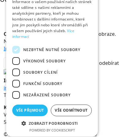
Informace o vašem používání našich stránek
také sdílíme s našimi reklamními a
analytickými partnery, kteří je mohou
kombinovat s dalšími informacemi, které
jste jim poskytli nebo které shromáždili při
vašem používání jejich služeb.
Více
Odběr novinek
Králové a Královny jsou v obraze.
informací
Novinky vám rádi doručíme na mail.
Informace o zpracování osobních údajů
NEZBYTNĚ NUTNÉ SOUBORY
VÝKONOVÉ SOUBORY
odebírat
SOUBORY CÍLENÍ
Informace
FUNKČNÍ SOUBORY
info@hk800.cz
T:
+420 734 561 247
NEZAŘAZENÉ SOUBORY
Kancelář oslav
VŠE PŘIJMOUT
VŠE ODMÍTNOUT
Velké náměstí 1/3
500 03 Hradec Králové
ZOBRAZIT PODROBNOSTI
POWERED BY COOKIESCRIPT
© 2026 Statutární město Hradec Králové