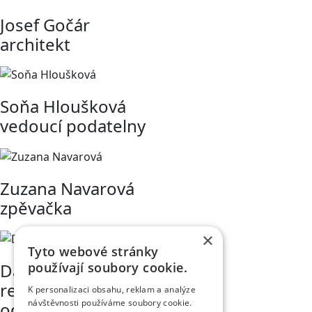
Josef Gočár
architekt
Soňa Hloušková
vedoucí podatelny
Zuzana Navarová
zpěvačka
×
Tyto webové stránky
David Klazar
používají soubory cookie.
referent obchodního
K personalizaci obsahu, reklam a analýze
návštěvnosti používáme soubory cookie.
oddělení v divadle