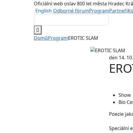
Oficiální web oslav 800 let města Hradec Kr
English
Odborné fórum
Program
Partneři
Ko
Domů
Program
EROTIC SLAM
den 14. 10
ERO
Show
Bio Ce
Poezie jak
Speciální 