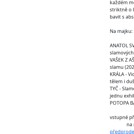
každém měs
striktně o
bavit s abs
Na majku:
ANATOL SVA
slamových
VAŠEK Z AŠ
slamu (202
KRÁLA - Vi
tělem i duš
TYČ - Slam
jednu exhi
POTOPA BA
vstupné př
na mís
předprode