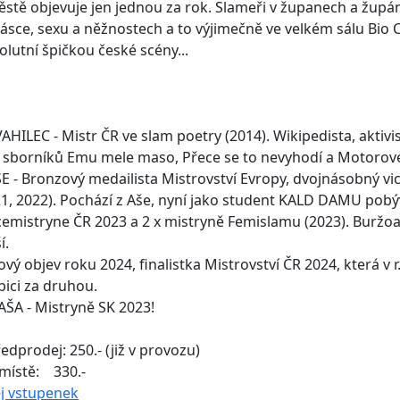
tě objevuje jen jednou za rok. Slameři v županech a župán
 lásce, sexu a něžnostech a to výjimečně ve velkém sálu Bio C
olutní špičkou české scény...
HILEC - Mistr ČR ve slam poetry (2014). Wikipedista, aktivist
 sborníků Emu mele maso, Přece se to nevyhodí a Motorov
E - Bronzový medailista Mistrovství Evropy, dvojnásobný vi
1, 2022). Pochází z Aše, nyní jako student KALD DAMU pobý
cemistryne ČR 2023 a 2 x mistryně Femislamu (2023). Buržoa
í.
ový objev roku 2024, finalistka Mistrovství ČR 2024, která v 
bici za druhou.
ŠA - Mistryně SK 2023!
edprodej: 250.- (již v provozu)
tě: 330.-
j vstupenek