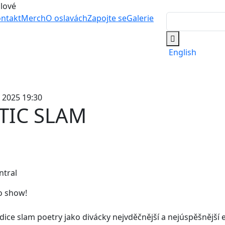
álové
ntakt
Merch
O oslavách
Zapojte se
Galerie
English
. 2025 19:30
TIC SLAM
ntral
o show!
edice slam poetry jako divácky nejvděčnější a nejúspěšnější e