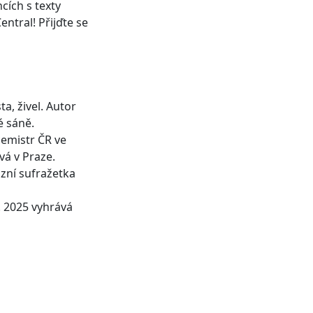
cích s texty
entral! Přijďte se
a, živel. Autor
é sáně.
cemistr ČR ve
vá v Praze.
zní sufražetka
r. 2025 vyhrává