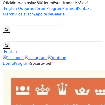
Oficiální web oslav 800 let města Hradec Králové
English
Odborné fórum
Program
Partneři
Kontakt
Merch
O oslavách
Zapojte se
Galerie
English
Domů
Program
Gočárův běh