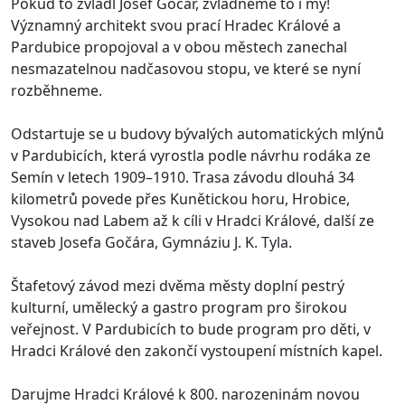
Pokud to zvládl Josef Gočár, zvládneme to i my!
Významný architekt svou prací Hradec Králové a
Pardubice propojoval a v obou městech zanechal
nesmazatelnou nadčasovou stopu, ve které se nyní
rozběhneme.
Odstartuje se u budovy bývalých automatických mlýnů
v Pardubicích, která vyrostla podle návrhu rodáka ze
Semín v letech 1909–1910. Trasa závodu dlouhá 34
kilometrů povede přes Kunětickou horu, Hrobice,
Vysokou nad Labem až k cíli v Hradci Králové, další ze
staveb Josefa Gočára, Gymnáziu J. K. Tyla.
Štafetový závod mezi dvěma městy doplní pestrý
kulturní, umělecký a gastro program pro širokou
veřejnost. V Pardubicích to bude program pro děti, v
Hradci Králové den zakončí vystoupení místních kapel.
Darujme Hradci Králové k 800. narozeninám novou