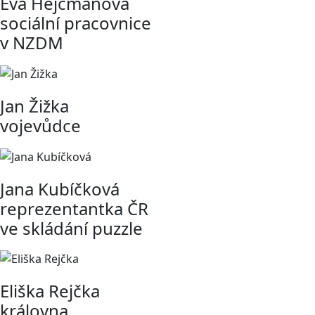
Eva Hejcmanová
sociální pracovnice
v NZDM
Jan Žižka
vojevůdce
Jana Kubíčková
reprezentantka ČR
ve skládání puzzle
Eliška Rejčka
královna