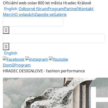
Oficiální web oslav 800 let města Hradec Králové
English
Odborné fórum
Program
Partneři
Kontakt
Merch
O oslavách
Zapojte se
Galerie
English
Domů
Program
HRADEC DESIGNLOVE - fashion performance