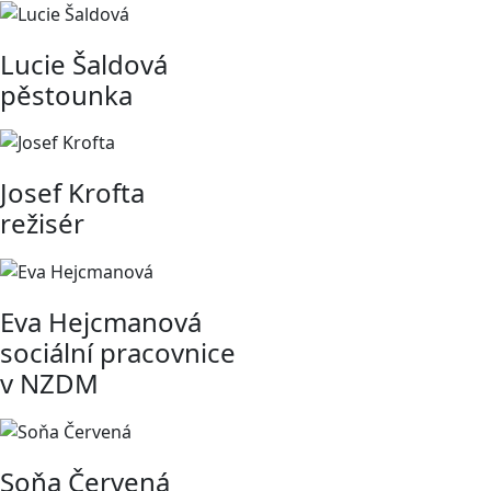
Lucie Šaldová
pěstounka
Josef Krofta
režisér
Eva Hejcmanová
sociální pracovnice
v NZDM
Soňa Červená