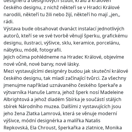
designérů a designových studií, králů a královen
českého designu, z nichž někteří se v Hradci Králové
narodili, někteří tu žili nebo žijí, někteří ho mají ,,jen,,
rádi.
Výstava bude obsahovat dvanáct instalací jednotlivých
autorů, kteří se ve své tvorbě věnují šperku, grafickému
designu, ilustraci, výšivce, sklu, keramice, porcelánu,
nábytku, módě, fotografii.
Jejich očima pohlédneme na Hradec Králové, objevíme
nové vůně, nové barvy, nové lásky.
Mezi vystavujícími designéry budou jak skuteční králové
českého designu, tak mladí začínající tvůrci. Za všechny
jmenujme například uznávaného českého šperkaře a
výtvarníka Hanuše Lamra, jehož šperk nosí Madeleine
Albrightová a jehož diadém Sbírka je součástí stálých
sbírek Národního muzea. Dalšími z vystavujících jsou
jeho žena Zlatka Lamrová, která se věnuje moderní
výšivce, módní designérka a malířka Natalis
Repkovská, Ela Chroust, šperkařka a zlatnice, Monika