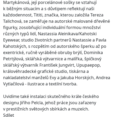
Martykánová, její porcelánové sošky se vztahují
k běžným situacím a s důvtipem reflektují naši
každodennost, Tititi, značka, kterou založila Tereza
Talichová, se zaměřuje na autorské malované dřevěné
figurky, zosobňující individuální formou množství
různých typů lidí, Nastassia Aleinikava/Kahotski
Eyewear, studio životních partnerů Nastassie a Pavla
Kahotských, s rozpětím od autorského šperku až po
exentrické, ručně vyráběné obruby brýlí, Dominika
Petrtýlová, sklářská výtvarnice a malířka, špičkový
sklářský výtvarník František Jungvirt, Upupaepop,
královéhradecké grafické studio, tiskárna a
nakladatelství manželů Evy a Jakuba Horských, Andrea
Vytlačilová - ilustrace a textilní tvorba.
Uvidíme také instalaci skutečného krále českého
designu Jiřího Pelcla, jehož práce jsou zařazeny
v prestižních světových sbírkách a muzeích.
Sdílet