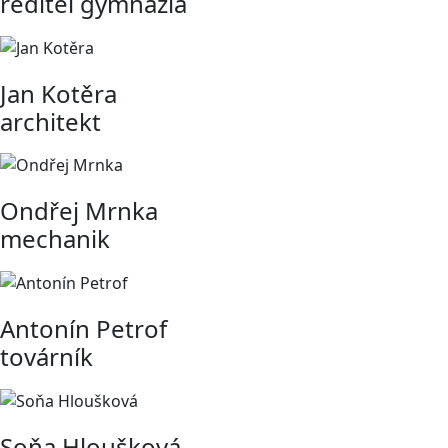
ředitel gymnázia
Jan Kotěra
architekt
Ondřej Mrnka
mechanik
Antonín Petrof
továrník
Soňa Hloušková