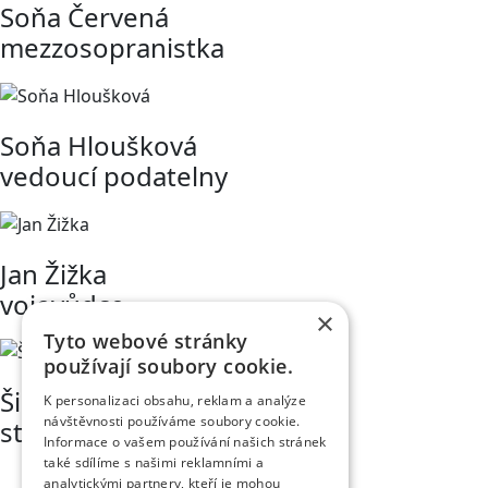
Soňa Červená
mezzosopranistka
Soňa Hloušková
vedoucí podatelny
Jan Žižka
vojevůdce
×
Tyto webové stránky
používají soubory cookie.
Šimon Chvátil
K personalizaci obsahu, reklam a analýze
návštěvnosti používáme soubory cookie.
student medicíny
Informace o vašem používání našich stránek
také sdílíme s našimi reklamními a
analytickými partnery, kteří je mohou