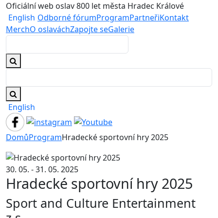
Oficiální web oslav 800 let města Hradec Králové
English
Odborné fórum
Program
Partneři
Kontakt
Merch
O oslavách
Zapojte se
Galerie
English
Domů
Program
Hradecké sportovní hry 2025
30. 05. - 31. 05. 2025
Hradecké sportovní hry 2025
Sport and Culture Entertainment
z.s.