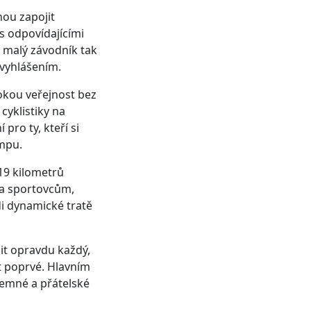
hou zapojit
s odpovídajícími
ý malý závodník tak
 vyhlášením.
rokou veřejnost bez
cyklistiky na
pro ty, kteří si
empu.
 19 kilometrů
ena sportovcům,
ádi dynamické tratě
jit opravdu každý,
et poprvé. Hlavním
jemné a přátelské