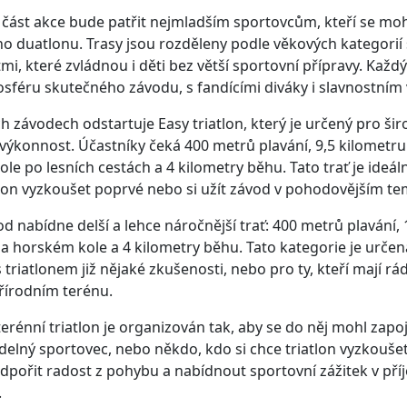
část akce bude patřit nejmladším sportovcům, kteří se mo
o duatlonu. Trasy jsou rozděleny podle věkových kategorií 
mi, které zvládnou i děti bez větší sportovní přípravy. Každ
osféru skutečného závodu, s fandícími diváky i slavnostním
h závodech odstartuje Easy triatlon, který je určený pro ši
výkonnost. Účastníky čeká 400 metrů plavání, 9,5 kilometru 
e po lesních cestách a 4 kilometry běhu. Tato trať je ideální 
atlon vyzkoušet poprvé nebo si užít závod v pohodovějším t
od nabídne delší a lehce náročnější trať: 400 metrů plavání,
 na horském kole a 4 kilometry běhu. Tato kategorie je urč
s triatlonem již nějaké zkušenosti, nebo pro ty, kteří mají r
přírodním terénu.
erénní triatlon je organizován tak, aby se do něj mohl zapo
idelný sportovec, nebo někdo, kdo si chce triatlon vyzkouš
odpořit radost z pohybu a nabídnout sportovní zážitek v pří
.