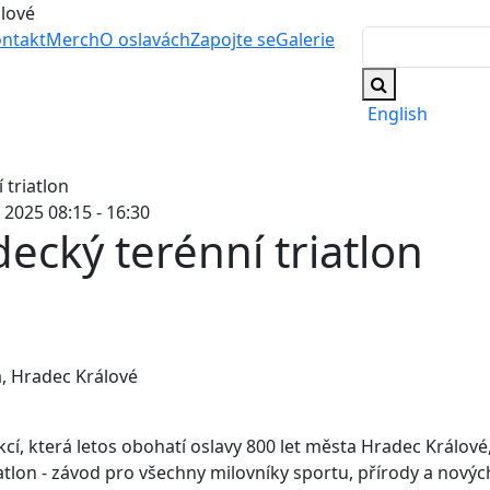
álové
ntakt
Merch
O oslavách
Zapojte se
Galerie
English
 2025 08:15 - 16:30
ecký terénní triatlon
a, Hradec Králové
kcí, která letos obohatí oslavy 800 let města Hradec Králové,
iatlon - závod pro všechny milovníky sportu, přírody a novýc