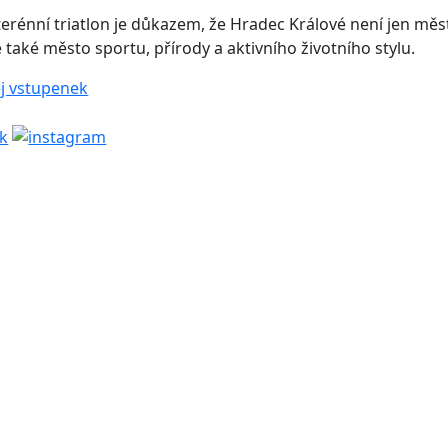
erénní triatlon je důkazem, že Hradec Králové není jen mě
le také město sportu, přírody a aktivního životního stylu.
j vstupenek