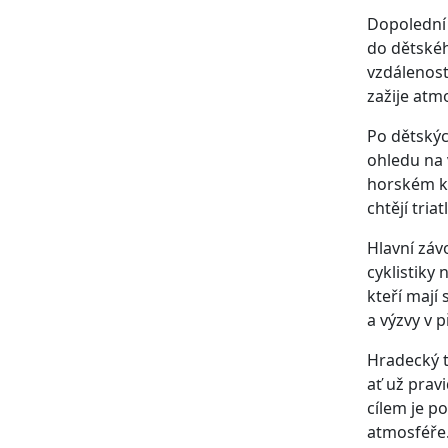
Dopolední 
do dětskéh
vzdálenost
zažije atm
Po dětskýc
ohledu na 
horském kol
chtějí tri
Hlavní záv
cyklistiky
kteří mají 
a výzvy v 
Hradecký t
ať už prav
cílem je p
atmosféře