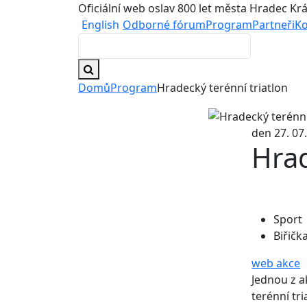
Oficiální web oslav 800 let města Hradec Kr
English
Odborné fórum
Program
Partneři
Ko
Domů
Program
Hradecký terénní triatlon
den 27. 07.
Hrad
Sport
Biřičk
web akce
Jednou z a
terénní tr