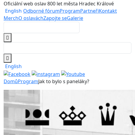
Oficiální web oslav 800 let města Hradec Králové
English
Odborné fórum
Program
Partneři
Kontakt
Merch
O oslavách
Zapojte se
Galerie
English
Domů
Program
Jak to bylo s paneláky?