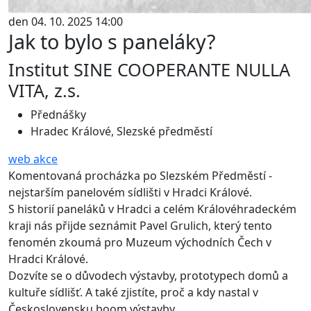
den 04. 10. 2025 14:00
Jak to bylo s paneláky?
Institut SINE COOPERANTE NULLA
VITA, z.s.
Přednášky
Hradec Králové, Slezské předměstí
web akce
Komentovaná procházka po Slezském Předměstí -
nejstarším panelovém sídlišti v Hradci Králové.
S historií paneláků v Hradci a celém Královéhradeckém
kraji nás přijde seznámit Pavel Grulich, který tento
fenomén zkoumá pro Muzeum východních Čech v
Hradci Králové.
Dozvíte se o důvodech výstavby, prototypech domů a
kultuře sídlišť. A také zjistíte, proč a kdy nastal v
Československu boom výstavby.