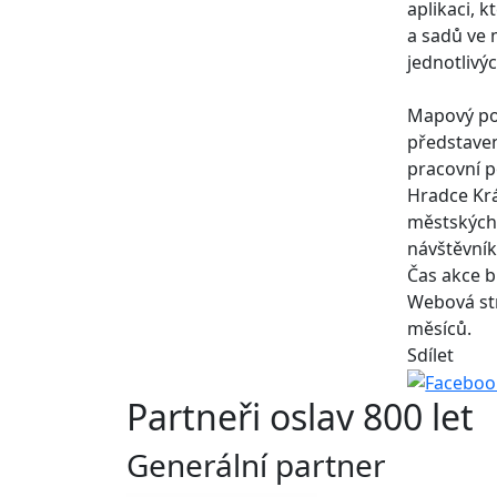
aplikaci, 
a sadů ve 
jednotlivý
Mapový por
představe
pracovní p
Hradce Krá
městských 
návštěvní
Čas akce 
Webová st
měsíců.
Sdílet
Partneři oslav 800 let
Generální partner