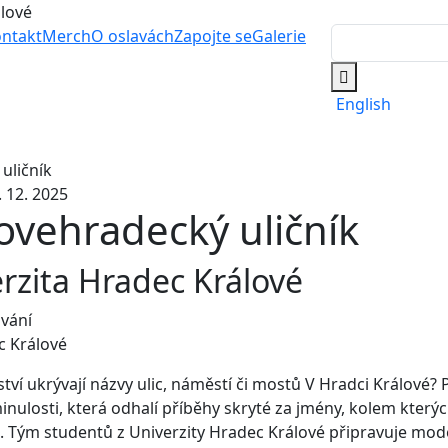
álové
ntakt
Merch
O oslavách
Zapojte se
Galerie
English
1. 12. 2025
ovehradecký uličník
rzita Hradec Králové
vání
c Králové
ství ukrývají názvy ulic, náměstí či mostů V Hradci Králové? 
inulosti, která odhalí příběhy skryté za jmény, kolem kter
. Tým studentů z Univerzity Hradec Králové připravuje m