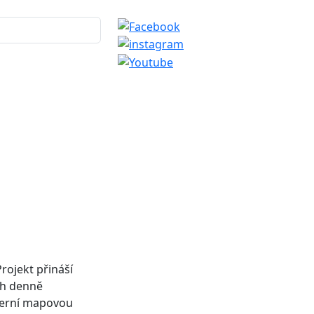
Projekt přináší
ých denně
oderní mapovou