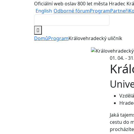
Oficiální web oslav 800 let města Hradec Kr
English
Odborné fórum
Program
Partneři
Ko
Domů
Program
Královehradecký uličník
01. 04. - 3
Král
Unive
Vzdělá
Hrade
Jaká tajem
cestu do m
procházíte