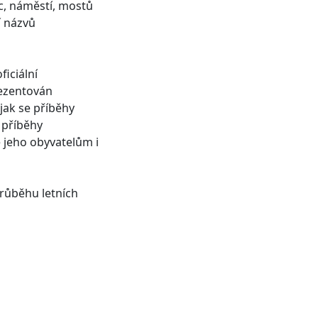
ic, náměstí, mostů
í názvů
iciální
rezentován
 jak se příběhy
 příběhy
 jeho obyvatelům i
růběhu letních