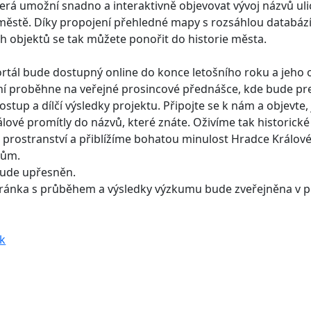
která umožní snadno a interaktivně objevovat vývoj názvů ul
městě. Díky propojení přehledné mapy s rozsáhlou databáz
ch objektů se tak můžete ponořit do historie města.
tál bude dostupný online do konce letošního roku a jeho of
ní proběhne na veřejné prosincové přednášce, kde bude p
ostup a dílčí výsledky projektu. Připojte se k nám a objevte,
lové promítly do názvů, které znáte. Oživíme tak historické
prostranství a přiblížíme bohatou minulost Hradce Králové
kům.
bude upřesněn.
ránka s průběhem a výsledky výzkumu bude zveřejněna v p