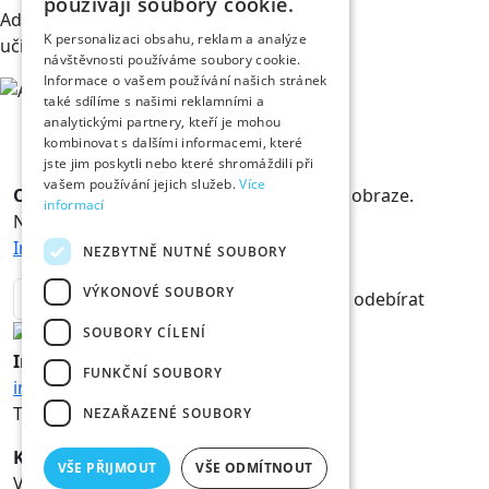
používají soubory cookie.
Adéla Černíková
K personalizaci obsahu, reklam a analýze
učitelka na ZUŠ
návštěvnosti používáme soubory cookie.
Informace o vašem používání našich stránek
také sdílíme s našimi reklamními a
analytickými partnery, kteří je mohou
kombinovat s dalšími informacemi, které
jste jim poskytli nebo které shromáždili při
vašem používání jejich služeb.
Více
Odběr novinek
Králové a Královny jsou v obraze.
informací
Novinky vám rádi doručíme na mail.
Informace o zpracování osobních údajů
NEZBYTNĚ NUTNÉ SOUBORY
VÝKONOVÉ SOUBORY
odebírat
SOUBORY CÍLENÍ
Informace
FUNKČNÍ SOUBORY
info@hk800.cz
T:
+420 734 561 247
NEZAŘAZENÉ SOUBORY
Kancelář oslav
VŠE PŘIJMOUT
VŠE ODMÍTNOUT
Velké náměstí 1/3