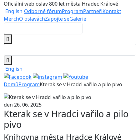
Oficiální web oslav 800 let města Hradec Králové
English
Odborné fórum
Program
Partneři
Kontakt
Merch
O oslavách
Zapojte se
Galerie
English
Domů
Program
Kterak se v Hradci vařilo a pilo pivo
den 26. 06. 2025
Kterak se v Hradci vařilo a pilo
pivo
Knihovna města Hradce Králové