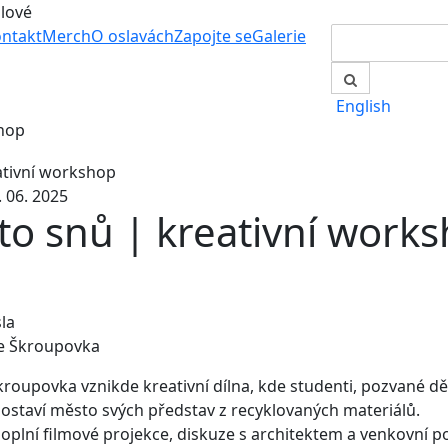
álové
ntakt
Merch
O oslavách
Zapojte se
Galerie
English
shop
1. 06. 2025
o snů | kreativní work
la
ie Škroupovka
Škroupovka vznikde kreativní dílna, kde studenti, pozvané dět
ostaví město svých představ z recyklovaných materiálů.
plní filmové projekce, diskuze s architektem a venkovní p