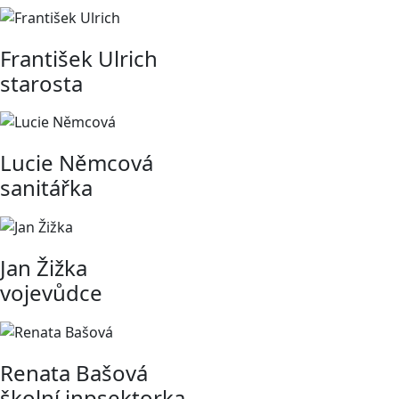
František Ulrich
starosta
Lucie Němcová
sanitářka
Jan Žižka
vojevůdce
Renata Bašová
školní inpsektorka,