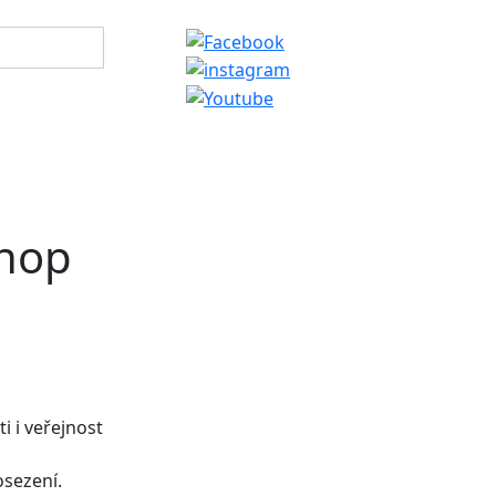
shop
i i veřejnost
osezení.