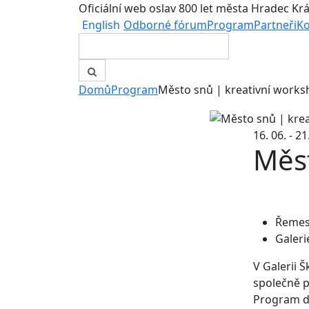
Oficiální web oslav 800 let města Hradec Kr
English
Odborné fórum
Program
Partneři
Ko
Domů
Program
Město snů | kreativní work
16. 06. - 2
Měst
Řemes
Galer
V Galerii 
společně p
Program do