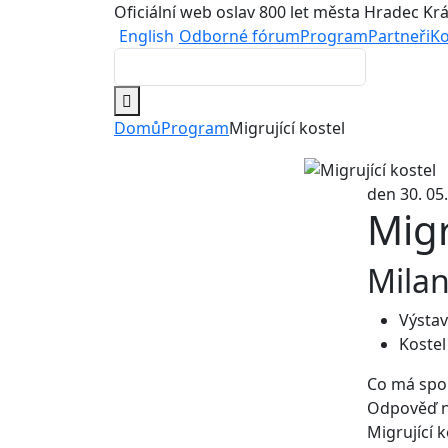
Oficiální web oslav 800 let města Hradec Kr
English
Odborné fórum
Program
Partneři
Ko
Domů
Program
Migrující kostel
den 30. 05
Migr
Milan
Výstav
Kostel
Co má spo
Odpověď na
Migrující k