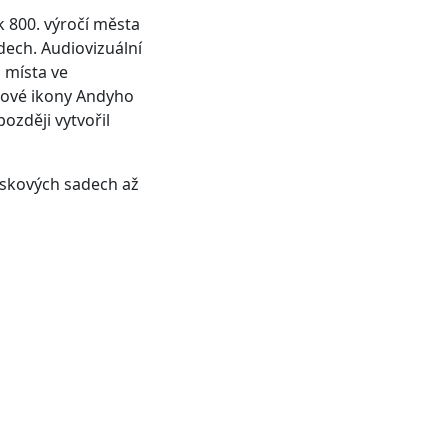
k 800. výročí města
dech. Audiovizuální
 místa ve
tové ikony Andyho
později vytvořil
ráskových sadech až