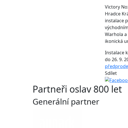
Victory No
Hradce Krá
instalace
východním 
Warhola a d
ikonická u
Instalace 
do 26. 9. 
předprode
Sdílet
Partneři oslav 800 let
Generální partner