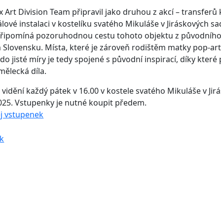
x Art Division Team připravil jako druhou z akcí – transferů 
lové instalaci v kostelíku svatého Mikuláše v Jiráskových sa
 připomíná pozoruhodnou cestu tohoto objektu z původního
Slovensku. Místa, které je zároveň rodištěm matky pop-ar
o jisté míry je tedy spojené s původní inspirací, díky které 
mělecká díla.
k vidění každý pátek v 16.00 v kostele svatého Mikuláše v Ji
2025. Vstupenky je nutné koupit předem.
j vstupenek