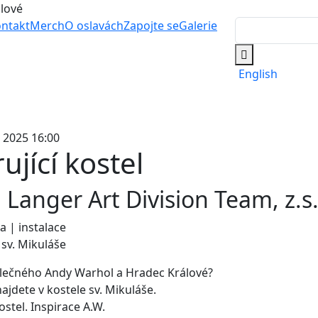
álové
ntakt
Merch
O oslavách
Zapojte se
Galerie
English
. 2025 16:00
ující kostel
 Langer Art Division Team, z.s
a | instalace
 sv. Mikuláše
lečného Andy Warhol a Hradec Králové?
jdete v kostele sv. Mikuláše.
ostel. Inspirace A.W.