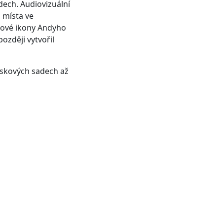
dech. Audiovizuální
 místa ve
tové ikony Andyho
později vytvořil
ráskových sadech až