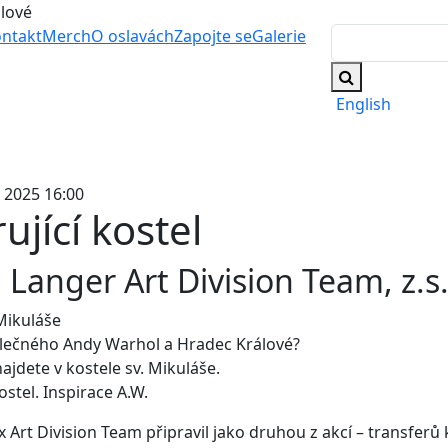
álové
ntakt
Merch
O oslavách
Zapojte se
Galerie
English
. 2025 16:00
ující kostel
 Langer Art Division Team, z.s
 Mikuláše
lečného Andy Warhol a Hradec Králové?
jdete v kostele sv. Mikuláše.
ostel. Inspirace A.W.
x Art Division Team připravil jako druhou z akcí – transferů 