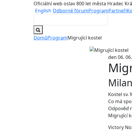
Oficiální web oslav 800 let města Hradec Kr
English
Odborné fórum
Program
Partneři
Ko
Domů
Program
Migrující kostel
den 06. 06
Migr
Milan
Kostel sv.
Co má spo
Odpověď na
Migrující k
Victory No