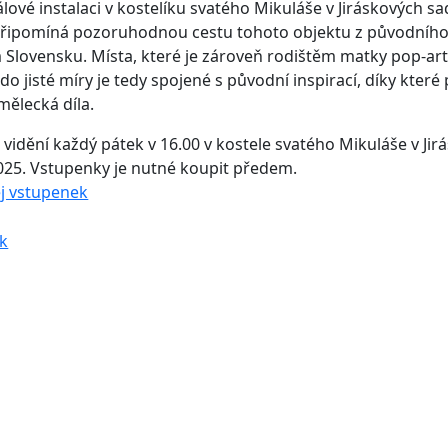
lové instalaci v kostelíku svatého Mikuláše v Jiráskových sa
 připomíná pozoruhodnou cestu tohoto objektu z původního
Slovensku. Místa, které je zároveň rodištěm matky pop-ar
o jisté míry je tedy spojené s původní inspirací, díky které 
mělecká díla.
k vidění každý pátek v 16.00 v kostele svatého Mikuláše v Ji
2025. Vstupenky je nutné koupit předem.
j vstupenek