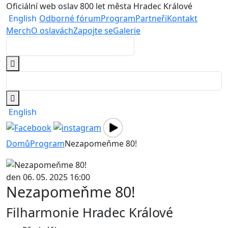
Oficiální web oslav 800 let města Hradec Králové
English
Odborné fórum
Program
Partneři
Kontakt
Merch
O oslavách
Zapojte se
Galerie
English
Domů
Program
Nezapomeňme 80!
den 06. 05. 2025 16:00
Nezapomeňme 80!
Filharmonie Hradec Králové