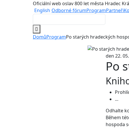
Oficiální web oslav 800 let města Hradec Kr
English
Odborné fórum
Program
Partneři
Ko
Domů
Program
Po starých hradeckých hosp
den 22. 05
Po 
Knih
Prohlí
...
Odhalte ko
Během této
hospoda se