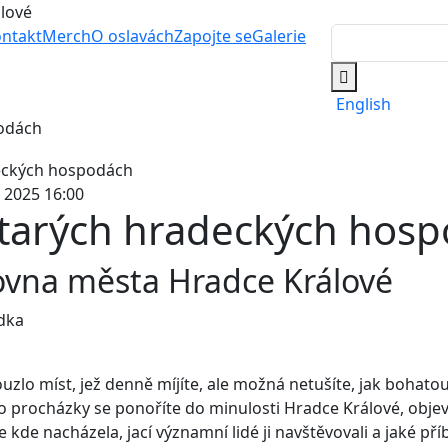
álové
ntakt
Merch
O oslavách
Zapojte se
Galerie
English
odách
. 2025 16:00
starých hradeckých hos
ovna města Hradce Králové
dka
uzlo míst, jež denně míjíte, ale možná netušíte, jak bohatou h
 procházky se ponoříte do minulosti Hradce Králové, objeví
 kde nacházela, jací významní lidé ji navštěvovali a jaké pří