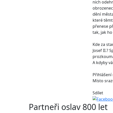
nich odehr
obrozeneck
dění města
které těmt
přenese př
tak, jak h
Kde za sta
Josef II.
prozkoumát
A kdyby vá
Přihlášení
Místo sraz
Sdílet
Partneři oslav 800 let