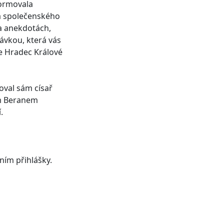
formovala
 a společenského
 a anekdotách,
ávkou, která vás
te Hradec Králové
oval sám císař
em Beranem
.
ním přihlášky.