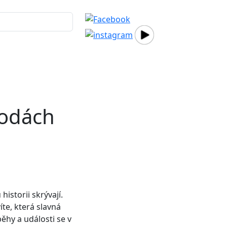
podách
istorii skrývají.
te, která slavná
běhy a události se v