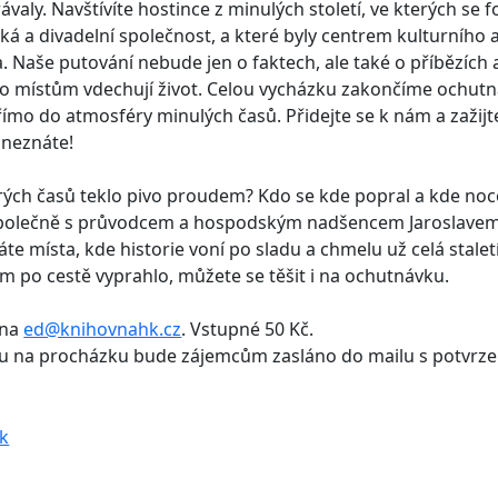
ávaly. Navštívíte hostince z minulých století, ve kterých se 
á a divadelní společnost, a které byly centrem kulturního
. Naše putování nebude jen o faktech, ale také o příbězích
o místům vdechují život. Celou vycházku zakončíme ochutn
ímo do atmosféry minulých časů. Přidejte se k nám a zažij
o neznáte!
rých časů teklo pivo proudem? Kdo se kde popral a kde noc
? Společně s průvodcem a hospodským nadšencem Jaroslav
e místa, kde historie voní po sladu a chmelu už celá staletí
m po cestě vyprahlo, můžete se těšit i na ochutnávku.
 na
ed@knihovnahk.cz
. Vstupné 50 Kč.
u na procházku bude zájemcům zasláno do mailu s potvrze