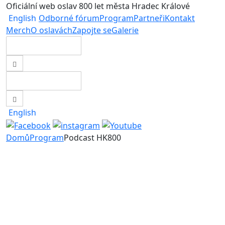
Oficiální web oslav 800 let města Hradec Králové
English
Odborné fórum
Program
Partneři
Kontakt
Merch
O oslavách
Zapojte se
Galerie
English
Domů
Program
Podcast HK800