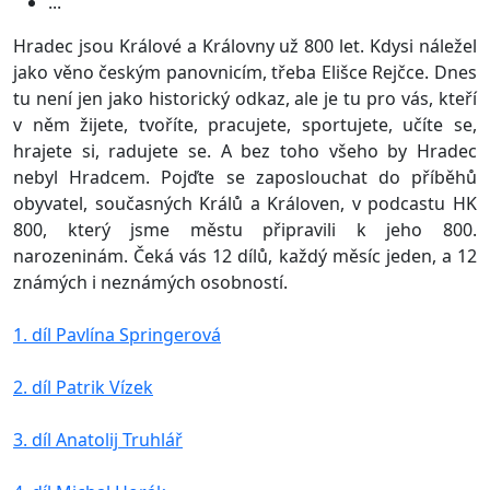
...
Hradec jsou Králové a Královny už 800 let. Kdysi náležel
jako věno českým panovnicím, třeba Elišce Rejčce. Dnes
tu není jen jako historický odkaz, ale je tu pro vás, kteří
v něm žijete, tvoříte, pracujete, sportujete, učíte se,
hrajete si, radujete se. A bez toho všeho by Hradec
nebyl Hradcem. Pojďte se zaposlouchat do příběhů
obyvatel, současných Králů a Královen, v podcastu HK
800, který jsme městu připravili k jeho 800.
narozeninám. Čeká vás 12 dílů, každý měsíc jeden, a 12
známých i neznámých osobností.
1. díl Pavlína Springerová
2. díl Patrik Vízek
3. díl Anatolij Truhlář