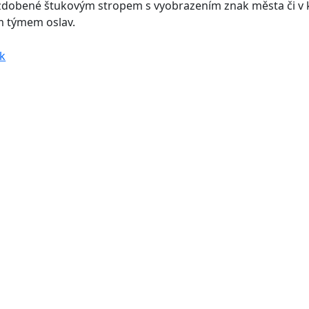
zdobené štukovým stropem s vyobrazením znak města či v k
m týmem oslav.