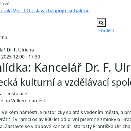
álové
ntakt
Merch
O oslavách
Zapojte se
Galerie
English
icha
 2025 12:00 - 17:30
lídka: Kancelář Dr. F. Ul
cká kulturní a vzdělávací spo
a | instalace
ce na Velkém náměstí
 Velkém náměstí je historicky spjatá s vedením města, a pr
rátit jí v rámci oslav 800 let od první písemné zmínky o Hra
ta. Zastavte se v dobové kanceláři starosty Františka Ulricha,