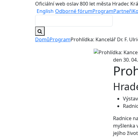
Oficiální web oslav 800 let města Hradec Kr
English
Odborné fórum
Program
Partneři
Ko
Domů
Program
Prohlídka: Kancelář Dr. F. Ulr
den 30. 04.
Proh
Hrade
Výstav
Radni
Radnice na
myšlenka v
jejího živo