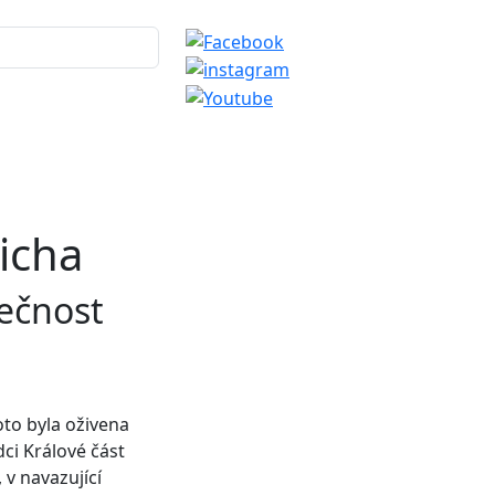
richa
lečnost
oto byla oživena
dci Králové část
 v navazující