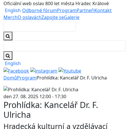
Oficiální web oslav 800 let města Hradec Králové
English
Odborné fórum
Program
Partneři
Kontakt
Merch
O oslavách
Zapojte se
Galerie
English
Domů
Program
Prohlídka: Kancelář Dr. F. Ulricha
den 27. 08. 2025 12:00 - 17:30
Prohlídka: Kancelář Dr. F.
Ulricha
Hradecká kulturní a vzdělávací