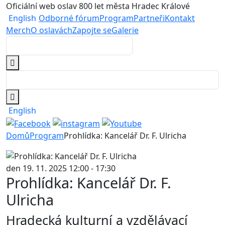
Oficiální web oslav 800 let města Hradec Králové
English
Odborné fórum
Program
Partneři
Kontakt
Merch
O oslavách
Zapojte se
Galerie
English
Domů
Program
Prohlídka: Kancelář Dr. F. Ulricha
den 19. 11. 2025 12:00 - 17:30
Prohlídka: Kancelář Dr. F.
Ulricha
Hradecká kulturní a vzdělávací