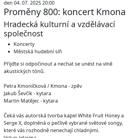
den 04. 07. 2025 20:00
Proměny 800: koncert Kmona
Hradecká kulturní a vzdělávací
společnost
Koncerty
Městská hudební síň
Přijďte si odpočinout a nechat se unést na vlně
akustických tónů.
Petra Kmoníčková / Kmona - zpěv
Jakub Ševčík - kytara
Martin Matějec - kytara
Čeká vás autorská tvorba kapel White Fruit Honey a
Serge X, doplněná o pečlivě vybrané světové songy,
které vás rozhodně nenechají chladnými.
Vstup zdarma