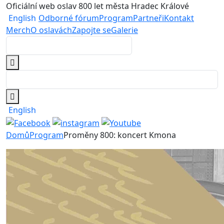
Oficiální web oslav 800 let města Hradec Králové
English
Odborné fórum
Program
Partneři
Kontakt
Merch
O oslavách
Zapojte se
Galerie
English
Domů
Program
Proměny 800: koncert Kmona