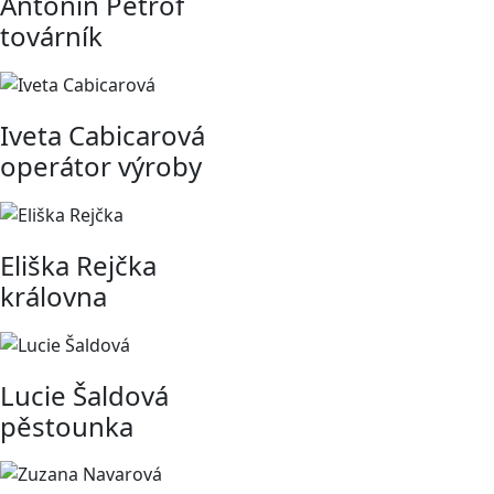
Antonín Petrof
továrník
Iveta Cabicarová
operátor výroby
Eliška Rejčka
královna
Lucie Šaldová
pěstounka