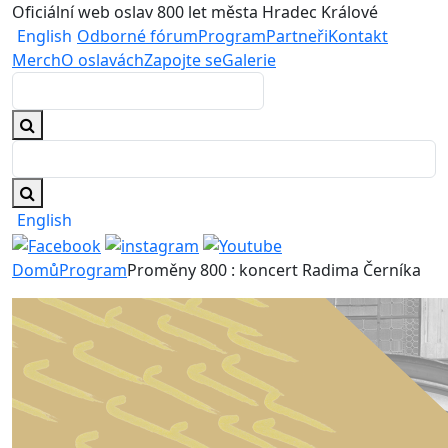
Oficiální web oslav 800 let města Hradec Králové
English
Odborné fórum
Program
Partneři
Kontakt
Merch
O oslavách
Zapojte se
Galerie
English
Domů
Program
Proměny 800 : koncert Radima Černíka