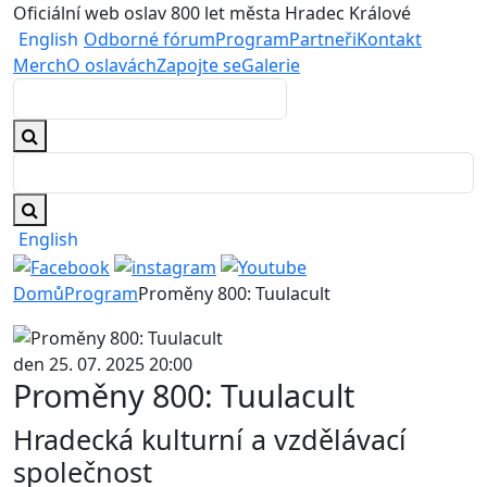
Oficiální web oslav 800 let města Hradec Králové
English
Odborné fórum
Program
Partneři
Kontakt
Merch
O oslavách
Zapojte se
Galerie
English
Domů
Program
Proměny 800: Tuulacult
den 25. 07. 2025 20:00
Proměny 800: Tuulacult
Hradecká kulturní a vzdělávací
společnost