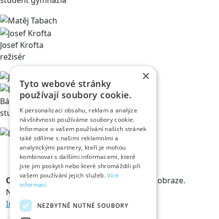
student gymnázia
Josef Krofta
režisér
×
Tyto webové stránky
používají soubory cookie.
Bára Chaloupková
K personalizaci obsahu, reklam a analýze
studentka
návštěvnosti používáme soubory cookie.
Informace o vašem používání našich stránek
také sdílíme s našimi reklamními a
analytickými partnery, kteří je mohou
kombinovat s dalšími informacemi, které
jste jim poskytli nebo které shromáždili při
vašem používání jejich služeb.
Více
Odběr novinek
Králové a Královny jsou v obraze.
informací
Novinky vám rádi doručíme na mail.
Informace o zpracování osobních údajů
NEZBYTNĚ NUTNÉ SOUBORY