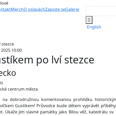
álové
ntakt
Merch
O oslavách
Zapojte se
Galerie
English
. 2025 10:00
stíkem po lví stezce
ecko
ti
rické centrum města
e na dobrodružnou komentovanou prohlídku historick
 lvíčkem Gustíkem! Průvodce bude dětem vyprávět příběhy 
let. Ukáže jim slavné památky jako Bílou věž, katedrálu sv.