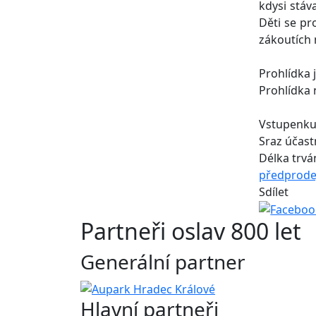
kdysi stáv
Děti se pr
zákoutích 
Prohlídka 
Prohlídka 
Vstupenku 
Sraz účast
Délka trván
předprode
Sdílet
Partneři oslav 800 let
Generální partner
Hlavní partneři