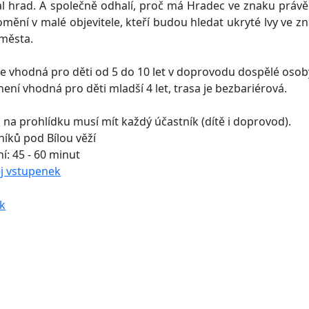
al hrad. A společně odhalí, proč má Hradec ve znaku práv
omění v malé objevitele, kteří budou hledat ukryté lvy ve z
města.
je vhodná pro děti od 5 do 10 let v doprovodu dospělé osob
není vhodná pro děti mladší 4 let, trasa je bezbariérová.
na prohlídku musí mít každý účastník (dítě i doprovod).
níků pod Bílou věží
í: 45 - 60 minut
j vstupenek