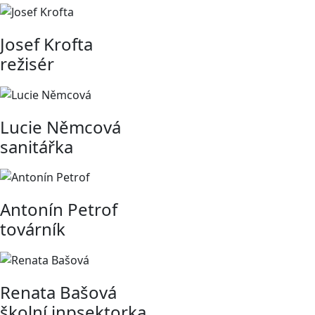
Josef Krofta
režisér
Lucie Němcová
sanitářka
Antonín Petrof
továrník
Renata Bašová
školní inpsektorka,