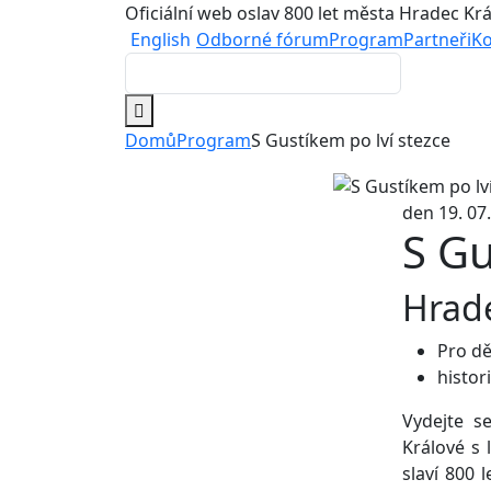
Oficiální web oslav 800 let města Hradec Kr
English
Odborné fórum
Program
Partneři
Ko
Domů
Program
S Gustíkem po lví stezce
den 19. 07
S Gu
Hrad
Pro dě
histo
Vydejte s
Králové s
slaví 800 