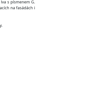
ě lva s písmenem G.
nacích na fasádách i
y.