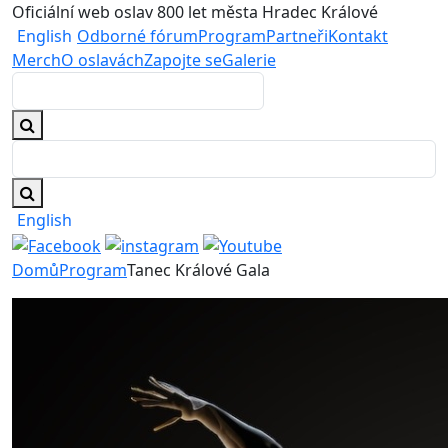
Oficiální web oslav 800 let města Hradec Králové
English
Odborné fórum
Program
Partneři
Kontakt
Merch
O oslavách
Zapojte se
Galerie
English
Domů
Program
Tanec Králové Gala