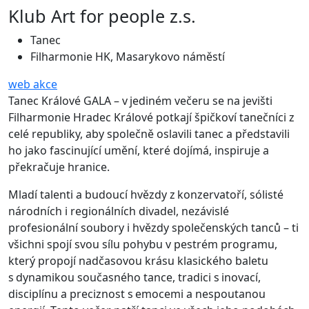
Klub Art for people z.s.
Tanec
Filharmonie HK, Masarykovo náměstí
web akce
Tanec Králové GALA – v jediném večeru se na jevišti
Filharmonie Hradec Králové potkají špičkoví tanečníci z
celé republiky, aby společně oslavili tanec a představili
ho jako fascinující umění, které dojímá, inspiruje a
překračuje hranice.
Mladí talenti a budoucí hvězdy z konzervatoří, sólisté
národních i regionálních divadel, nezávislé
profesionální soubory i hvězdy společenských tanců – ti
všichni spojí svou sílu pohybu v pestrém programu,
který propojí nadčasovou krásu klasického baletu
s dynamikou současného tance, tradici s inovací,
disciplínu a preciznost s emocemi a nespoutanou