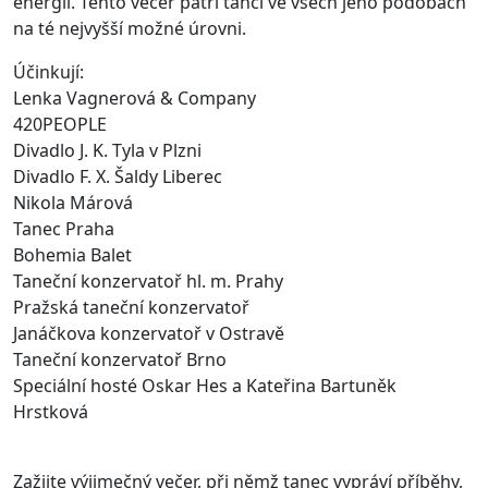
energií. Tento večer patří tanci ve všech jeho podobách
na té nejvyšší možné úrovni.
Účinkují:
Lenka Vagnerová & Company
420PEOPLE
Divadlo J. K. Tyla v Plzni
Divadlo F. X. Šaldy Liberec
Nikola Márová
Tanec Praha
Bohemia Balet
Taneční konzervatoř hl. m. Prahy
Pražská taneční konzervatoř
Janáčkova konzervatoř v Ostravě
Taneční konzervatoř Brno
Speciální hosté Oskar Hes a Kateřina Bartuněk
Hrstková
Zažijte výjimečný večer, při němž tanec vypráví příběhy,