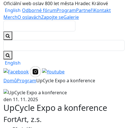
Oficiální web oslav 800 let města Hradec Králové
English
Odborné fórum
Program
Partneři
Kontakt
Merch
O oslavách
Zapojte se
Galerie
English
Domů
Program
UpCycle Expo a konference
den 11. 11. 2025
UpCycle Expo a konference
FortArt, z.s.