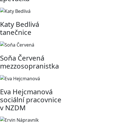
Katy Bedlivá
tanečnice
Soňa Červená
mezzosopranistka
Eva Hejcmanová
sociální pracovnice
v NZDM