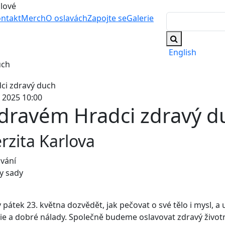
álové
ntakt
Merch
O oslavách
Zapojte se
Galerie
English
uch
. 2025 10:00
zdravém Hradci zdravý d
rzita Karlova
vání
y sady
v pátek 23. května dozvědět, jak pečovat o své tělo i mysl, a u
ie a dobré nálady. Společně budeme oslavovat zdravý životní 