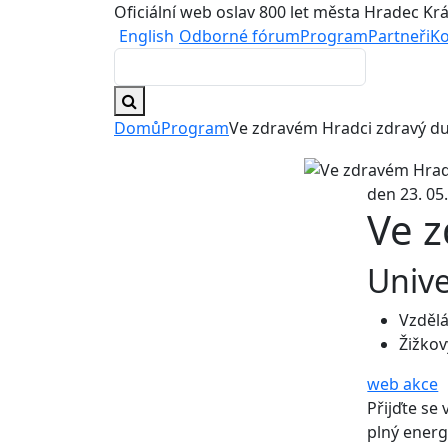
Oficiální web oslav 800 let města Hradec Kr
English
Odborné fórum
Program
Partneři
Ko
Domů
Program
Ve zdravém Hradci zdravý d
den 23. 05
Ve 
Unive
Vzdělá
Žižkov
web akce
Přijďte se 
plný energ