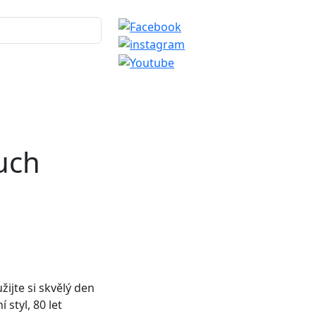
uch
žijte si skvělý den
styl, 80 let