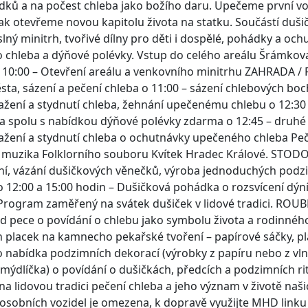
dků a na počest chleba jako božího daru. Upečeme první v
ak otevřeme novou kapitolu života na statku. Součástí duš
lný minitrh, tvořivé dílny pro děti i dospělé, pohádky a och
chleba a dýňové polévky. Vstup do celého areálu Šrámkova
0:00 – Otevření areálu a venkovního minitrhu ZAHRADA / 
ěsta, sázení a pečení chleba o 11:00 – sázení chlebových bo
tažení a stydnutí chleba, žehnání upečenému chlebu o 12:30 
 spolu s nabídkou dýňové polévky zdarma o 12:45 – druhé 
tažení a stydnutí chleba o ochutnávky upečeného chleba Pe
muzika Folklorního souboru Kvítek Hradec Králové. STODOL
ní, vázání dušičkových věnečků, výroba jednoduchých podz
o 12:00 a 15:00 hodin – Dušičková pohádka o rozsvícení dýní 
Program zaměřený na svátek dušiček v lidové tradici. ROUB
 pece o povídání o chlebu jako symbolu života a rodinnéh
 placek na kamnech​​ o pekařské tvoření – papírové sáčky, p
 nabídka podzimních dekorací (výrobky z papíru nebo z vlny,
 mýdlíčka)​ ​ o povídání o dušičkách, předcích a podzimních 
a lidovou tradici pečení chleba a jeho význam v životě našic
osobních vozidel je omezena, k dopravě využijte MHD linku