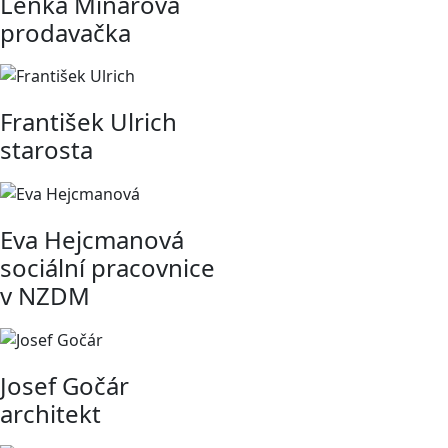
Lenka Minářová
prodavačka
František Ulrich
starosta
Eva Hejcmanová
sociální pracovnice
v NZDM
Josef Gočár
architekt