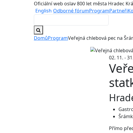
Oficiální web oslav 800 let města Hradec Kr
English
Odborné fórum
Program
Partneři
Ko
Domů
Program
Veřejná chlebová pec na Šrá
02. 11. - 3
Veř
stat
Hrade
Gastro
Šrámků
Přímo před