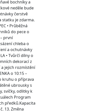
oňavé bochníky a
ičkové neděle bude
utnávky čerstvě
 statku je zdarma.
PEC • Průběžná
chníků do pece o
– první
sázení chleba o
čení a ochutnávky
A • Tvůrčí dílny o
imních dekorací z
a jejich rozmístění
ENKA o 10:15 –
o kruhu o příprava
látěné ubrousky s
 svíčky, odlitky k
rituálech Program
h předků. ​ Kapacita
 č. 13. Změna