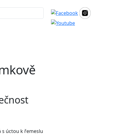
ámkově
lečnost
á s úctou k řemeslu