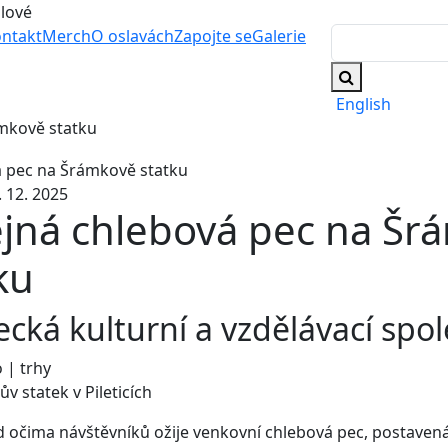
álové
ntakt
Merch
O oslavách
Zapojte se
Galerie
English
mkově statku
1. 12. 2025
ejná chlebová pec na Šr
ku
cká kulturní a vzdělávací spo
 | trhy
v statek v Pileticích
 očima návštěvníků ožije venkovní chlebová pec, postaven