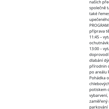
našich pře
společně t
také řemes
upečeného 
PROGRAM 1
příprava t
11:45 – vy
ochutnávka
13:00 – vy
doprovodí 
dlabání dý
přírodnin 
po areálu 
Pohádka od
chlebových
potiskem o
vybarvení,
zaměřený n
parkování 