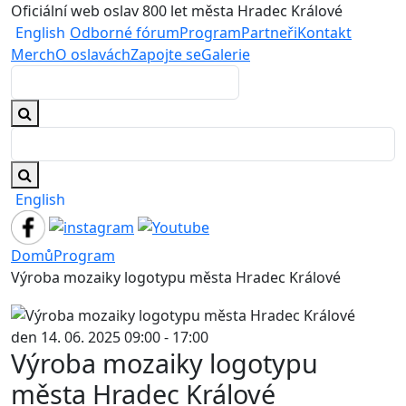
Oficiální web oslav 800 let města Hradec Králové
English
Odborné fórum
Program
Partneři
Kontakt
Merch
O oslavách
Zapojte se
Galerie
English
Domů
Program
Výroba mozaiky logotypu města Hradec Králové
den 14. 06. 2025 09:00 - 17:00
Výroba mozaiky logotypu
města Hradec Králové