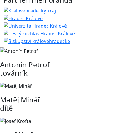
Partneři memoranda
Antonín Petrof
továrník
Matěj Minář
dítě