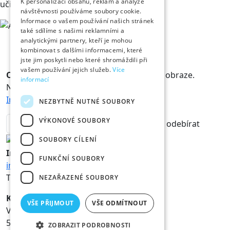
K personalizaci obsahu, reklam a analýze
učitelka na ZUŠ
návštěvnosti používáme soubory cookie.
Informace o vašem používání našich stránek
také sdílíme s našimi reklamními a
analytickými partnery, kteří je mohou
kombinovat s dalšími informacemi, které
jste jim poskytli nebo které shromáždili při
vašem používání jejich služeb.
Více
Odběr novinek
Králové a Královny jsou v obraze.
informací
Novinky vám rádi doručíme na mail.
Informace o zpracování osobních údajů
NEZBYTNĚ NUTNÉ SOUBORY
VÝKONOVÉ SOUBORY
odebírat
SOUBORY CÍLENÍ
Informace
FUNKČNÍ SOUBORY
info@hk800.cz
T:
+420 734 561 247
NEZAŘAZENÉ SOUBORY
Kancelář oslav
VŠE PŘIJMOUT
VŠE ODMÍTNOUT
Velké náměstí 1/3
500 03 Hradec Králové
ZOBRAZIT PODROBNOSTI