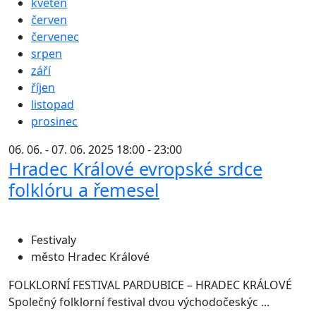
květen
červen
červenec
srpen
září
říjen
listopad
prosinec
06. 06. - 07. 06. 2025 18:00 - 23:00
Hradec Králové evropské srdce
folklóru a řemesel
Festivaly
město Hradec Králové
FOLKLORNÍ FESTIVAL PARDUBICE – HRADEC KRÁLOVÉ
Společný folklorní festival dvou východočeskýc ...