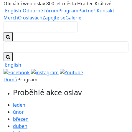
Oficiální web oslav 800 let města Hradec Králové
English
Odborné fórum
Program
Partneři
Kontakt
Merch
O oslavách
Zapojte se
Galerie
English
Domů
Program
Proběhlé akce oslav
leden
únor
březen
duben