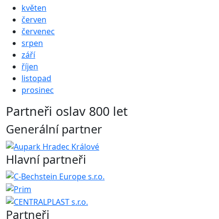
květen
červen
červenec
srpen
září
říjen
listopad
prosinec
Partneři oslav 800 let
Generální partner
Hlavní partneři
Partneři