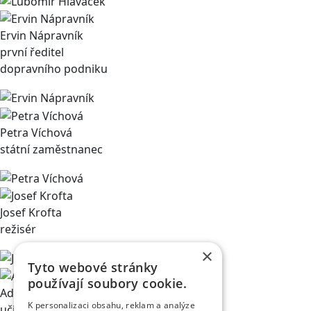
Ervin Nápravník
první ředitel
dopravního podniku
Petra Víchová
státní zaměstnanec
Josef Krofta
režisér
×
Tyto webové stránky
používají soubory cookie.
Adéla Černíková
K personalizaci obsahu, reklam a analýze
učitelka na ZUŠ