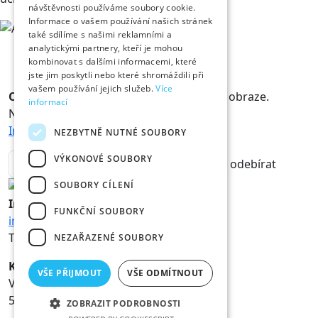
návštěvnosti používáme soubory cookie.
Informace o vašem používání našich stránek
také sdílíme s našimi reklamními a
analytickými partnery, kteří je mohou
kombinovat s dalšími informacemi, které
jste jim poskytli nebo které shromáždili při
vašem používání jejich služeb.
Více
Odběr novinek
Králové a Královny jsou v obraze.
informací
Novinky vám rádi doručíme na mail.
Informace o zpracování osobních údajů
NEZBYTNĚ NUTNÉ SOUBORY
VÝKONOVÉ SOUBORY
odebírat
SOUBORY CÍLENÍ
Informace
FUNKČNÍ SOUBORY
info@hk800.cz
T:
+420 734 561 247
NEZAŘAZENÉ SOUBORY
Kancelář oslav
VŠE PŘIJMOUT
VŠE ODMÍTNOUT
Velké náměstí 1/3
500 03 Hradec Králové
ZOBRAZIT PODROBNOSTI