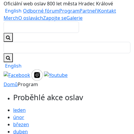
Oficiální web oslav 800 let města Hradec Králové
English
Odborné fórum
Program
Partneři
Kontakt
Merch
O oslavách
Zapojte se
Galerie
English
Domů
Program
Proběhlé akce oslav
leden
únor
březen
duben