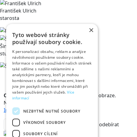
František Ulrich
starosta
×
Tyto webové stránky
používají soubory cookie.
Šimon Chvátil
K personalizaci obsahu, reklam a analýze
student medicíny
návštěvnosti používáme soubory cookie.
Informace o vašem používání našich stránek
také sdílíme s našimi reklamními a
analytickými partnery, kteří je mohou
kombinovat s dalšími informacemi, které
jste jim poskytli nebo které shromáždili při
vašem používání jejich služeb.
Více
Odběr novinek
Králové a Královny jsou v obraze.
informací
Novinky vám rádi doručíme na mail.
Informace o zpracování osobních údajů
NEZBYTNĚ NUTNÉ SOUBORY
VÝKONOVÉ SOUBORY
odebírat
SOUBORY CÍLENÍ