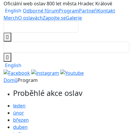
Oficiální web oslav 800 let města Hradec Králové
English
Odborné fórum
Program
Partneři
Kontakt
Merch
O oslavách
Zapojte se
Galerie
English
Domů
Program
Proběhlé akce oslav
leden
únor
březen
duben