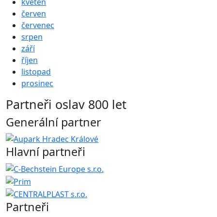
květen
červen
červenec
srpen
září
říjen
listopad
prosinec
Partneři oslav 800 let
Generální partner
Hlavní partneři
Partneři