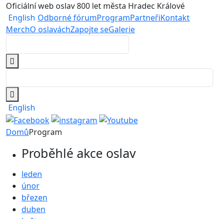
Oficiální web oslav 800 let města Hradec Králové
English
Odborné fórum
Program
Partneři
Kontakt
Merch
O oslavách
Zapojte se
Galerie
English
Domů
Program
Proběhlé akce oslav
leden
únor
březen
duben