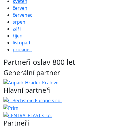
květen
červen
červenec
srpen
září
říjen
listopad
prosinec
Partneři oslav 800 let
Generální partner
Hlavní partneři
Partneři