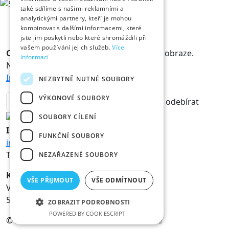
také sdílíme s našimi reklamními a
analytickými partnery, kteří je mohou
kombinovat s dalšími informacemi, které
jste jim poskytli nebo které shromáždili při
vašem používání jejich služeb.
Více
Odběr novinek
Králové a Královny jsou v obraze.
informací
Novinky vám rádi doručíme na mail.
Informace o zpracování osobních údajů
NEZBYTNĚ NUTNÉ SOUBORY
VÝKONOVÉ SOUBORY
odebírat
SOUBORY CÍLENÍ
Informace
FUNKČNÍ SOUBORY
info@hk800.cz
T:
+420 734 561 247
NEZAŘAZENÉ SOUBORY
Kancelář oslav
VŠE PŘIJMOUT
VŠE ODMÍTNOUT
Velké náměstí 1/3
500 03 Hradec Králové
ZOBRAZIT PODROBNOSTI
POWERED BY COOKIESCRIPT
© 2026 Statutární město Hradec Králové