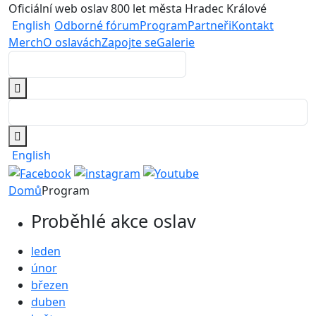
Oficiální web oslav 800 let města Hradec Králové
English
Odborné fórum
Program
Partneři
Kontakt
Merch
O oslavách
Zapojte se
Galerie
English
Domů
Program
Proběhlé akce oslav
leden
únor
březen
duben