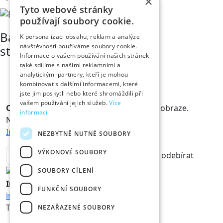
×
Tyto webové stránky
používají soubory cookie.
Bára Chaloupková
K personalizaci obsahu, reklam a analýze
návštěvnosti používáme soubory cookie.
studentka
Informace o vašem používání našich stránek
také sdílíme s našimi reklamními a
analytickými partnery, kteří je mohou
kombinovat s dalšími informacemi, které
jste jim poskytli nebo které shromáždili při
vašem používání jejich služeb.
Více
Odběr novinek
Králové a Královny jsou v obraze.
informací
Novinky vám rádi doručíme na mail.
Informace o zpracování osobních údajů
NEZBYTNĚ NUTNÉ SOUBORY
VÝKONOVÉ SOUBORY
odebírat
SOUBORY CÍLENÍ
Informace
FUNKČNÍ SOUBORY
info@hk800.cz
T:
+420 734 561 247
NEZAŘAZENÉ SOUBORY