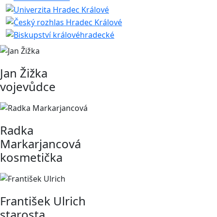
Jan Žižka
vojevůdce
Radka
Markarjancová
kosmetička
František Ulrich
starosta