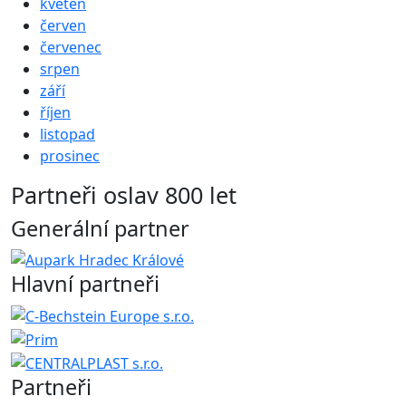
květen
červen
červenec
srpen
září
říjen
listopad
prosinec
Partneři oslav 800 let
Generální partner
Hlavní partneři
Partneři