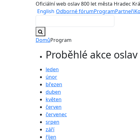
Oficiální web oslav 800 let města Hradec Kr
English
Odborné fórum
Program
Partneři
Ko
Domů
Program
Proběhlé akce oslav
leden
únor
březen
duben
květen
červen
červenec
srpen
září
říjen