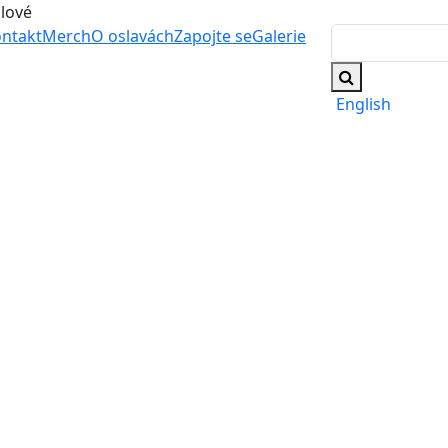
álové
ntakt
Merch
O oslavách
Zapojte se
Galerie
English